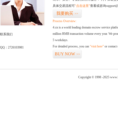
具体交易流程可
“点击这里”
查看或咨询support@
我要购买
>>
Process Overview:
4.cn is a world leading domain escrow service plat
million RMB transaction volume every year. We promi
联系我们
5 workdays.
For detailed process, you can
“visit here”
or contact
QQ：2726103981
BUY NOW
>>
Copyright © 1998 -2025 www.b